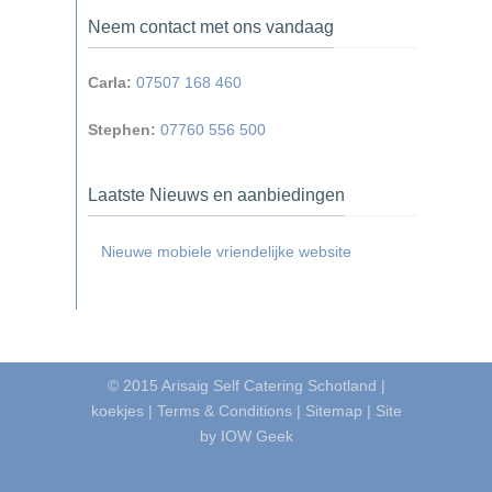
Neem contact met ons vandaag
Carla:
07507 168 460
Stephen:
07760 556 500
Laatste Nieuws en aanbiedingen
Nieuwe mobiele vriendelijke website
© 2015
Arisaig Self Catering Schotland
|
koekjes
|
Terms & Conditions
|
Sitemap
|
Site
by IOW Geek