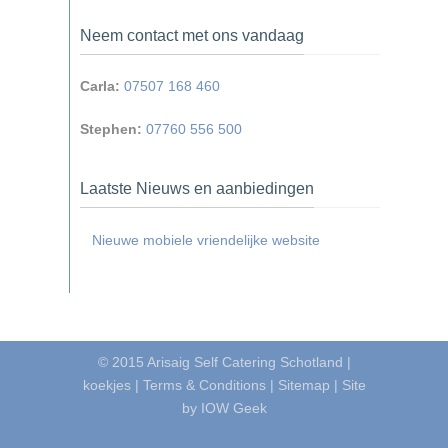
Neem contact met ons vandaag
Carla:
07507 168 460
Stephen:
07760 556 500
Laatste Nieuws en aanbiedingen
Nieuwe mobiele vriendelijke website
© 2015
Arisaig Self Catering Schotland
|
koekjes
|
Terms & Conditions
|
Sitemap
|
Site
by IOW Geek